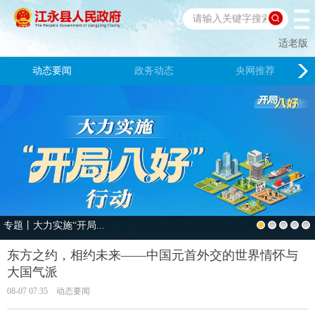
适老版
动态要闻
政务动态
央网推荐
专题丨大力实施“开局...
东方之约，相约未来——中国元首外交的世界情怀与
大国气派
08-07 07:35
动态要闻