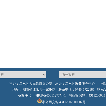
主办：江永县人民政府办公室 承办：江永县政务服务中心
网
地址：湖南省江永县千家峒路 联系电话：0746-5722185
联系
备案序号：湘ICP备05011277号-1
网站标识码：4311250003
湘公网安备 43112502000002号