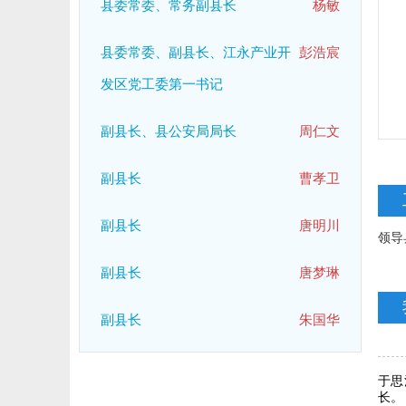
县委常委、常务副县长
杨敏
县委常委、副县长、江永产业开
彭浩宸
发区党工委第一书记
副县长、县公安局局长
周仁文
副县长
曹孝卫
副县长
唐明川
领导
副县长
唐梦琳
副县长
朱国华
于思
长。