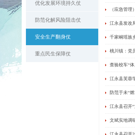
优化发展环境持久仗
（应急管理
防范化解风险阻击仗
江永县发改
安全生产翻身仗
千家峒瑶族乡
桃川镇：党员
重点民生保障仗
查验校车“体
江永县芙蓉
防范于未“
江永县召开
文斌实地调
江永县召开2