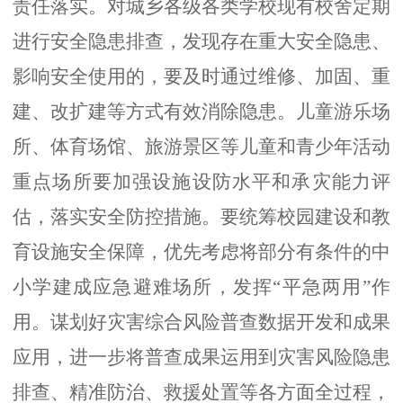
责任落实
。
对城乡各级各类学校现有校舍定期
进行安全隐患排查，发现存在重大安全隐患、
影响安全使用的，要及时通过维修、加固、重
建、改扩建等方式有效消除隐患。
儿童游乐场
所、体育场馆、旅游景区等儿童和青少年活动
重点场所要加强
设施设防水平和
承灾能力评
估，落实安全防控措施
。
要
统筹校园建设和教
育设施安全保障，
优先考虑将部分有条件的中
小学建成应急避难场所
，发挥
“平急两用”作
用。谋划好
灾害
综合风险普查数据开发和成果
应用，进一步
将普查成果
运
用到
灾害风险隐患
排查、精准防治、救援处置
等
各方面全过程
，