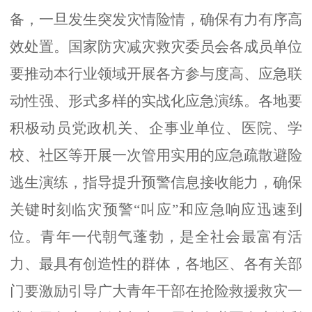
备，一旦发生突发灾情险情，确保有力有序高
效处置
。国家防灾减灾救灾委员会各成员单位
要推动本行业领域
开展
各方
参与度高、应急联
动性强、形式多样的
实战化应急
演练
。各地要
积极
动员党政机关、企事业单位、医院、学
校、社区等
开展一次管用实用的应急疏散避险
逃生演练，指导
提升预警信息接收能力，确保
关键时刻
临灾预警
“
叫
应
”
和应急
响应迅速到
位。
青年
一代
朝气蓬勃，是全社会最富有活
力、最具有创造性的群体，各地区、各有关部
门要
激励引导
广大青年
干部在抢险救援救灾一