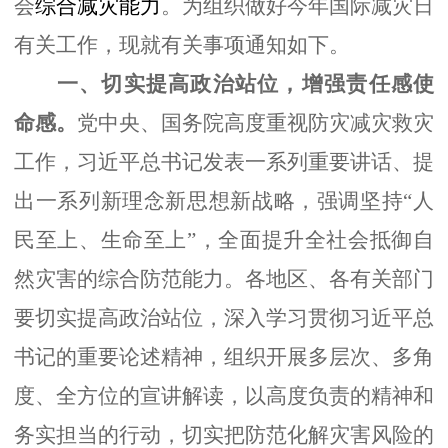
会
综合减灾能力
。
为组织做好今年
国际减灾日
有关工作，
现就
有关事项
通知如下
。
一、
切实
提高政治站位，
增强责任感使
命感
。
党中央、国务院高度重视防灾减灾救灾
工作，
习近平总书记
发表一系列重要讲话、提
出
一系列新理念新思想新战略，强调坚持
“人
民至上、生命至上”，
全面提升全社会抵御自
然灾害的综合防范能力
。各地区
、
各有关部门
要
切实提高政治站位，深入学习
贯彻习近平总
书记
的重要论述精神，组织
开展多层次、多角
度、全方位的宣讲解读，
以高度负责的精神和
务实担当的行动，
切实把
防范化解灾害风险的