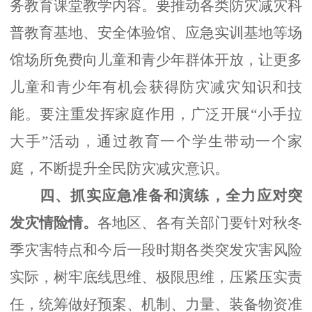
务教育
课堂教学内容。
要
推动各类防灾减灾科
普教育基地、安全体验馆、应急实训基地等
场
馆
场所免费向儿童和青少年群体开放，让更多
儿童和青少年有机会获得防灾减灾知识和技
能。
要
注重发挥家庭作用，广泛开展
“小手拉
大手”
活动
，
通过教育
一个学生带动一个家
庭，不断提升
全民防灾减灾
意识
。
四
、
抓实应急准备
和
演练
，全力应对突
发灾情险情。
各地区、各有关部门要
针对秋冬
季灾害特点和今后一段时期各类突发灾害风险
实际，树牢底线思维、极限思维
，压紧压实责
任
，
统筹做好预案、机制、力量、装备物资准