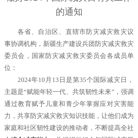
的通知
各省、自治区、直辖市防灾减灾救灾议
事协调机构
，
新疆生产建设兵团
防灾
减灾
救灾
委员会，国家防灾减灾救灾委员会各成员单
位：
2024
年
10月13日是第35个国际减灾日
，
主题是
“赋能年轻一代、共筑韧性未来”，
强调
通过教育赋予儿童和青
少
年掌握应对灾害能
力，共享防灾减灾救灾知识
技能
，让他们成为
家庭和社区韧性建设的推动者，
不断
提高全社