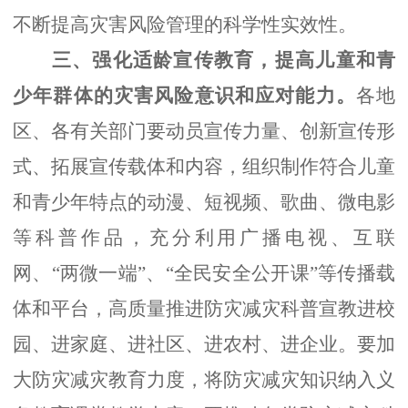
不断提高灾害风险管理的科学性实效性。
三、强化
适龄
宣传
教育，
提高儿童
和青
少
年
群体的灾害风险意识和应对能力。
各地
区、各有关部门要
动员宣传力量、创新宣传形
式、拓
展
宣传载体和内容，组织制作符合儿童
和青少年特点的
动漫、短视频、
歌曲
、微电影
等科普作品
，
充分利用广播电视、互联
网、
“两微一端”、
“全民安全公开课”
等传播载
体和平台
，高质量推进
防灾减灾
科普宣教进校
园、
进家庭
、进社区、进农村、进企业。
要
加
大防灾减灾教育力度，将防灾减灾知识纳入
义