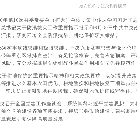
发布机构：
江永县数据局
26年第16次县委常委会（扩大）会议，集中传达学习习近平
总书记关于防汛救灾工作重要指示批示和6月30日中共中央
作汇报，研究部署全县防汛抗旱、耕地保护落实举措。
须树牢底线思维和极限思维，坚决克服麻痹思想与侥幸心理
地带等重点区域排查整治，备足抢险物资，完善应急预案，严
转风险，充分发挥基层党组织战斗堡垒作用和党员先锋模范作
于耕地保护的重要指示精神和相关政策要求，切实提升政策
统筹推进永久基本农田优化、耕地置换和耕地恢复三项重点任
制，坚决防止复耕耕地再度撂荒，确保耕地保护红线守得住、
党中央召开全国党建工作座谈会，系统阐释习近平党建思想，
刻领会党的建设各项实践要求，持续加强政治建设，建强基层
质量党建引领保障高质量发展。