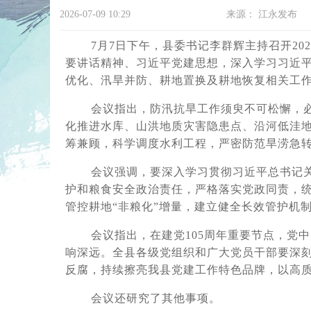
2026-07-09 10:29
来源：
江永发布
7月7日下午，县委书记李群辉主持召开20
要讲话精神、习近平党建思想，深入学习习近平
优化、汛旱并防、耕地置换及耕地恢复相关工
会议指出，防汛抗旱工作须臾不可松懈，必
化推进水库、山洪地质灾害隐患点、沿河低洼
筹兼顾，科学调度水利工程，严密防范旱涝急
会议强调，要深入学习贯彻习近平总书记关
护和粮食安全政治责任，严格落实党政同责，
管控耕地
“非粮化”增量，建立健全长效管护机
会议指出，在建党
105周年重要节点，
响深远。全县各级党组织和广大党员干部要深
反腐，持续擦亮我县党建工作特色品牌，以高
会议还研究了其他事项。