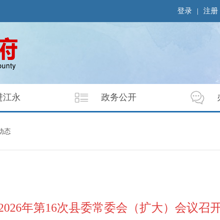
登录
|
注册
进江永
政务公开
动态
2026年第16次县委常委会（扩大）会议召