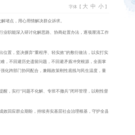
大
中
小
字体【
】
化解堵点，用心用情解决群众诉求。
行业职能深入研讨化解思路、协商处置办法，逐项厘清工作
位置，坚决摒弃“重程序、轻实效”的敷衍做法，以实打实
困难，不回避历史遗留问题，不回避矛盾冲突根源，全面掌
，强化跨部门协同配合，兼顾政策刚性底线与民生温度，量
醒，实行“问题不化解、专班不撤兵”闭环管理，以刚性督
成效回应群众期盼，持续夯实基层社会治理根基，守护全县