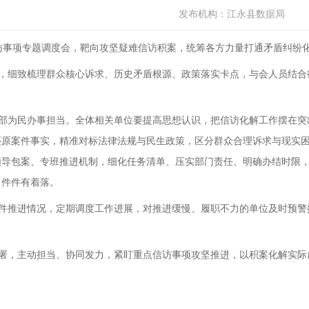
发布机构：
江永县数据局
访事项专题调度会，靶向攻坚疑难信访积案，统筹各方力量打通矛盾纠纷
，细致梳理群众核心诉求、历史矛盾根源、政策落实卡点，与会人员结合
部为民办事担当。全体相关单位要提高思想认识，把信访化解工作摆在突出
还原案件事实，精准对标法律法规与民生政策，区分群众合理诉求与现实
领导包案、专班推进机制，细化任务清单、压实部门责任、明确办结时限
、件件有着落。
件推进情况，定期调度工作进展，对推进缓慢、履职不力的单位及时预警提
署，主动担当、协同发力，紧盯重点信访事项攻坚推进，以积案化解实际