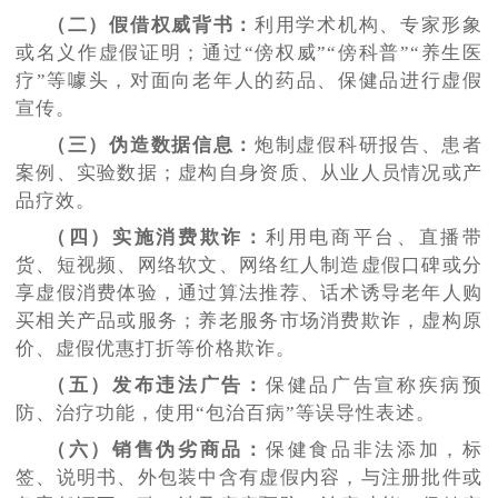
（二）假借权威背书：
利用学术机构、专家形象
或名义作虚假证明；通过
“傍权威”“傍科普”“养生医
疗”等噱头，对面向老年人的药品、保健品进行虚假
宣传。
（三）伪造数据信息：
炮制虚假科研报告、患者
案例、实验数据；虚构自身资质、从业人员情况或产
品疗效。
（四）实施消费欺诈：
利用电商平台、直播带
货、短视频、网络软文、网络红人制造虚假口碑或分
享虚假消费体验，通过算法推荐、话术诱导老年人购
买相关产品或服务；养老服务市场消费欺诈，虚构原
价、虚假优惠打折等价格欺诈。
（五）发布违法广告：
保健品广告宣称疾病预
防、治疗功能，使用
“包治百病”等误导性表述。
（六）销售伪劣商品：
保健食品非法添加，标
签、说明书、外包装中含有虚假内容，与注册批件或