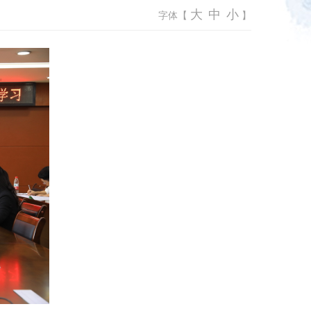
大
中
小
字体【
】