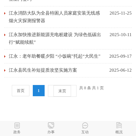
江永消防大队为全县特困人员家庭安装无线感
2025-11-25
烟火灾探测报警器
江永加快推进新能源充电桩建设 为绿色低碳出
2025-10-11
行“赋能续航”
江永：老年助餐暖夕阳 “小饭碗”托起“大民生”
2025-09-17
江永县民生补短提质攻坚实施方案
2025-06-12
共 8 条 共 1 页
首页
1
末页
政务
办事
互动
概况