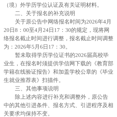
（境）外学历学位认证及有关证明材料。
二
、
关于报名的补充说明
关于原公告中网络报名时间为
2026
年
4
月
20
日
8
：
00
至
4
月
24
日
17
：
30
的规定，现将网
络报名截止时间进行调整，报名截止时间调整
为：
2026
年
5
月
6
日
17
：
30
。
暂未取得学历学位证书的
2026
届高校毕
业生，在报名时须提供学信网下载的《教育部
学籍在线验证报告》和加盖学校公章的《毕业
生就业推荐表》扫描件。
三
、其他事项说明
除上述内容进行补充和调整外，原公告
中的其他引进条件、报名方式、引进程序及相
关要求均保持不变。