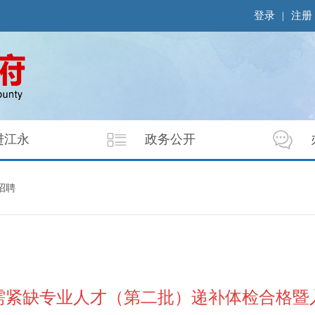
登录
|
注册
进江永
政务公开
招聘
急需紧缺专业人才（第二批）递补体检合格