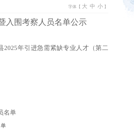
大
中
小
字体【
】
暨入围考察人员名单公示
县2025年引进急需紧缺专业人才（第二
员名单
名单