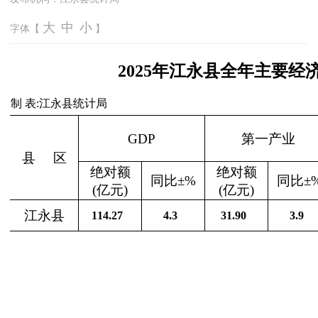
大
中
小
字体【
】
2025年江永县全年主要
制 表:江永县统计局
GDP
第一产业
县
区
绝对额
绝对额
同比±%
同比±
(亿元)
(亿元)
江永县
114.27
4.3
31.90
3.9