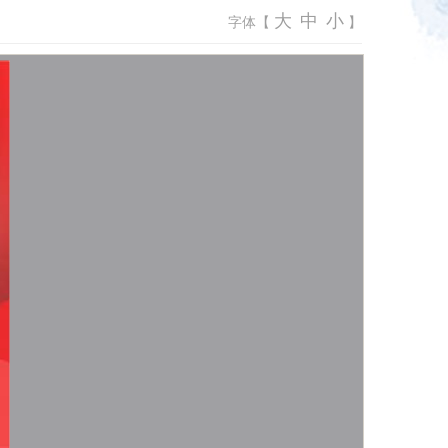
大
中
小
字体【
】