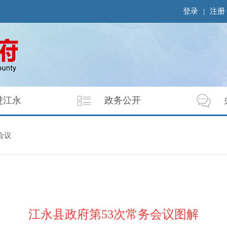
登录
|
注册
进江永
政务公开
会议
江永县政府第53次常务会议图解