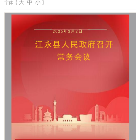
大
中
小
字体【
】