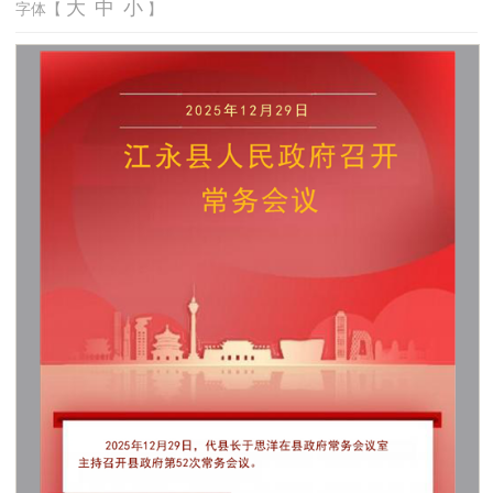
大
中
小
字体【
】