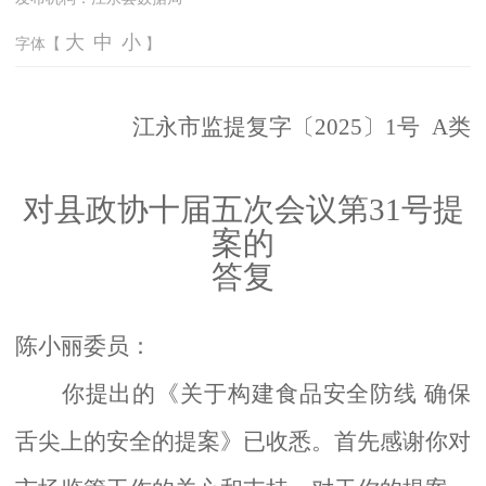
大
中
小
字体【
】
江永
市监
提复字〔
202
5
〕
1
号
A
类
对县政协十届五次会议第
31号提
案的
答复
陈小丽委员：
你提出的《关于构建食品安全防线
确保
舌尖上的安全的提案》已收悉。首先感谢你对