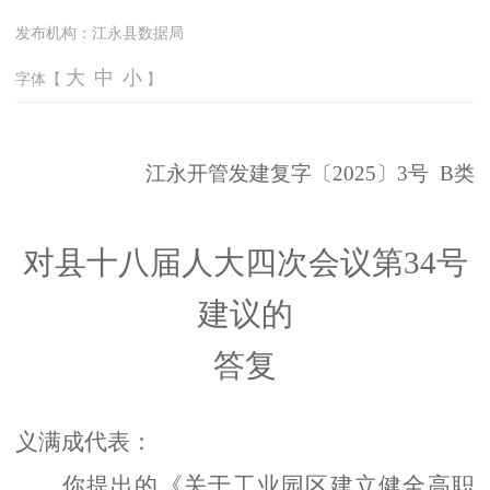
发布机构：
江永县数据局
大
中
小
字体【
】
江永
开管发建
复字〔
2025
〕
3
号
B类
对县十八届人大四次会议第
34号
建议的
答复
义满成代表：
你提出的《关于工业园区建立健全高职