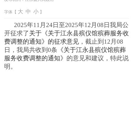
大
中
小
字体【
】
2
025
年11
月24
日
至
20
25年12
月08
日
我
局公
开征
求
了
关于
《关于江永县殡仪馆殡葬服务收
费调整的通知》
的征求意见
，
截止到12月08
日，我局共收到0条
《关于江永县殡仪馆殡葬
服务收费调整的通知》
的
意见和
建
议，特此说
明。