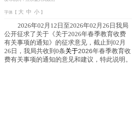
大
中
小
字体【
】
2
026
年02
月12
日
至
20
26年02
月26
日
我
局
公
开征
求
了关于《关于2026年春季教育收费
有关事项的通知》的征求意见
，截止到02月
26日，我局共收到0条
关于
2026年春季教育收
费有关事项的通知
的
意见和
建
议，特此说明。