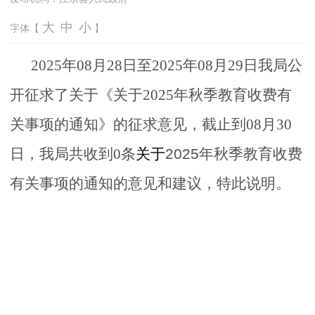
大
中
小
字体【
】
2
025
年08
月28
日
至
20
25年08
月29
日
我
局公
开征
求
了关于《关于2025年秋季教育收费有
关事项的通知》的征求意见
，截止到08月30
日，我局共收到0条
关于
2025年秋季教育收费
有关事项的通知
的
意见和
建
议，特此说明。