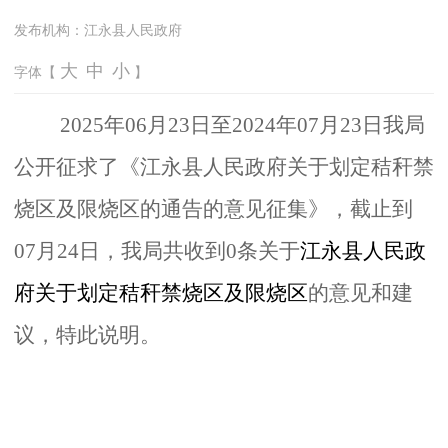
发布机构：
江永县人民政府
大
中
小
字体【
】
2
025
年06
月23
日
至
20
24年07
月23
日
我
局
公
开征
求
了《
江永县人民政府关于划定秸秆禁
烧区及限烧区的通告的意见征集
》
，截止到
07月24日，我局共收到0条关于
江永县人民政
府关于划定秸秆禁烧区及限烧区
的
意见和
建
议，特此说明。