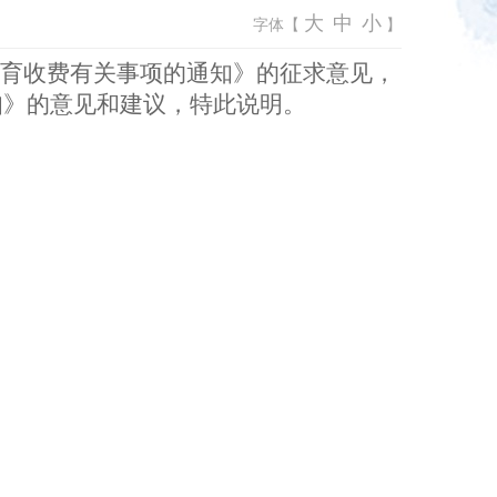
大
中
小
字体【
】
教育收费有关事项的通知》的征求意见
，
知》
的
意见和
建
议，特此说明。