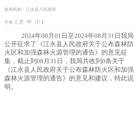
发布机构：
江永县人民政府
大
中
小
字体【
】
2
024
年08
月01
日
至
20
24年08
月31
日
我
局
公
开征
求
了《江永县人民政府关于公布森林防
火区和加强森林火源管理的通告》
的
意
见
征
集
，截止到08月31日，我局共收到0条关于
《江永县人民政府关于公布森林防火区和加强
森林火源管理的通告》
的意见和
建
议，特此说
明。