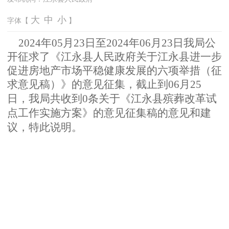
大
中
小
字体【
】
2
024
年05
月23
日
至
20
24年06
月23
日
我
局公
开征
求
了《江永县人民政府关于江永县进一步
促进房地产市场平稳健康发展的六项举措（征
求意见稿）》
的
意
见
征集
，截止到06月25
日，我局共收到0条关于《江永县殡葬改革试
点工作实施方案》的意见征集稿
的意见和
建
议，特此说明。