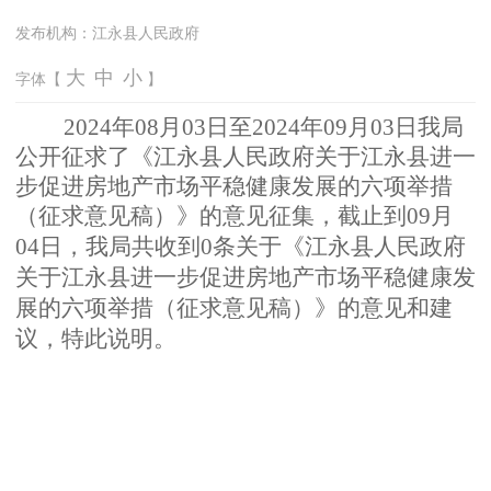
发布机构：
江永县人民政府
大
中
小
字体【
】
2
024
年08
月03
日
至
20
24年09
月03
日
我
局
公
开征
求
了《江永县人民政府关于江永县进一
步促进房地产市场平稳健康发展的六项举措
（征求意见稿）》
的
意
见
征集
，截止到09月
04日，我局共收到0条关于《江永县人民政府
关于江永县进一步促进房地产市场平稳健康发
展的六项举措（征求意见稿）》
的意见和
建
议，特此说明。