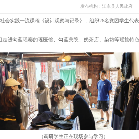
发布机构：
江永县人民政府
省社会实践一流课程《设计观察与记录》，组织
26名党团学生代
组走进勾蓝瑶寨的瑶医馆、勾蓝美院、奶茶店、染坊等瑶族特
。
（调研学生正在现场参与学习）