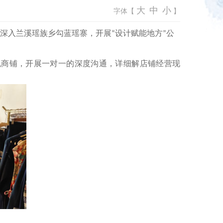
大
中
小
字体【
】
表深入兰溪瑶族乡勾蓝瑶寨，开展
设计赋能地方
公
“
”
色商铺，开展一对一的深度沟通，详细解店铺经营现