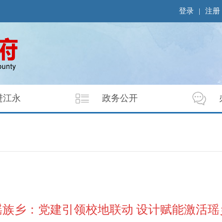
登录
|
注册
进江永
政务公开
瑶族乡：党建引领校地联动 设计赋能激活瑶