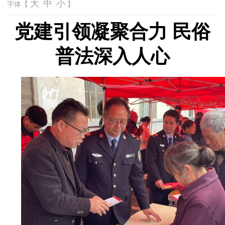
大
中
小
字体【
】
党建引领凝聚合力
民俗
普法深入人心