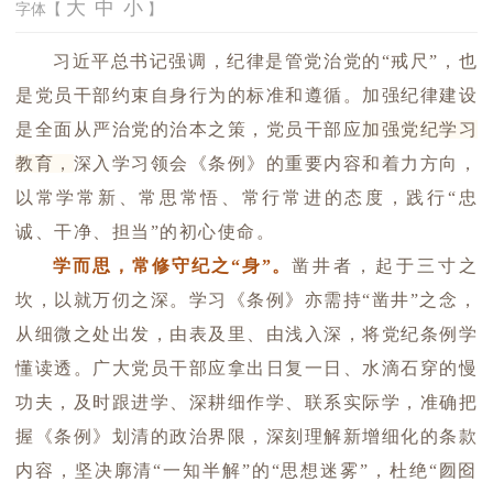
大
中
小
字体【
】
习近平
总书记强调，纪律是管党治党的“戒尺”，也
是党员干部约束自身行为的标准和遵循。加强纪律建设
是全面从严治党的治本之策，党员干部应
加强党纪学习
教育
，
深入学习领会《条例》的重要内容和着力方向，
以常学常新、常思常悟、常行常进的态度，践行“忠
诚、干净、担当”的初心使命。
学而思，常修守纪之“身”。
凿井者，起于三寸之
坎，以就万仞之深。学习《条例》亦需持“凿井”之念，
从细微之处出发，由表及里、由浅入深，将党纪条例学
懂读透。广大党员干部应拿出日复一日、水滴石穿的慢
功夫，及时跟进学、深耕细作学、联系实际学，准确把
握《条例》划清的政治界限，深刻理解新增细化的条款
内容，坚决廓清“一知半解”的“思想迷雾”，杜绝“囫囵