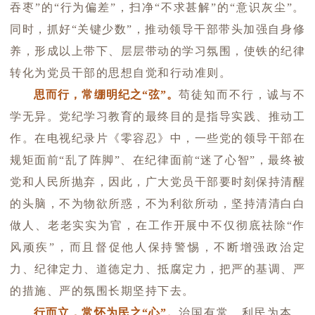
吞枣”的“行为偏差”，扫净“不求甚解”的“意识灰尘”。
同时，抓好“关键少数”，推动领导干部带头加强自身修
养，形成以上带下、层层带动的学习氛围，使铁的纪律
转化为党员干部的思想自觉和行动准则。
思而行，常绷明纪之“弦”。
苟徒知而不行，诚与不
学无异。党纪学习教育的最终目的是指导实践、推动工
作。在电视纪录片《零容忍》中，一些党的领导干部在
规矩面前“乱了阵脚”、在纪律面前“迷了心智”，最终被
党和人民所抛弃，因此，广大党员干部要时刻保持清醒
的头脑，不为物欲所惑，不为利欲所动，坚持清清白白
做人、老老实实为官，在工作开展中不仅彻底祛除“作
风顽疾”，而且督促他人保持警惕，不断增强政治定
力、纪律定力、道德定力、抵腐定力，把严的基调、严
的措施、严的氛围长期坚持下去。
行而立，常怀为民之“心”。
治国有常，利民为本。