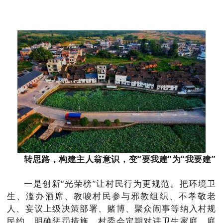
转思路，构建主人翁意识，变“要我建”为“我要建”
一是创新“光荣榜”让村民行为更规范。把环境卫
生、滥办酒席、教唆村民参与邪教组织、不孝敬老
人、妄议上级决策部署、赌博、聚众闹事等纳入村规
民约，明确惩罚措施，村委会定期对讲卫生家庭、庭