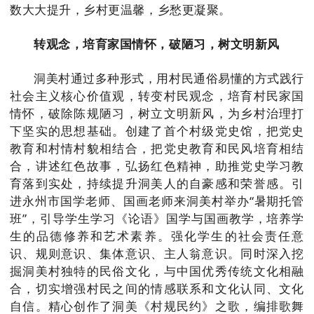
数大大提升，乡村更温馨，乡愁更凝聚。
转观念，培育家国情怀，破陋习，树文明新风
洞美村通过多种形式，用村民通俗易懂的方式践行
社会主义核心价值观，转变村民观念，培育村民家国
情怀，破除陈规陋习，树立文明新风，为乡村治理打
下坚实的思想基础。创建了首个村级党史馆，把党史
教育和村情村貌相结合，把党史教育和民风培育相结
合，讲述红色故事，弘扬红色精神，助推党史学习教
育落到实处，持续提升洞美人的自豪感和荣誉感。引
进永州市国学老师、国画老师来洞美村举办“暑期托管
班”，引导学生学习《论语》国学与国画教学，培养学
生的品德修养和艺术素养。强化学生的社会责任意
识、规则意识、集体意识、主人翁意识。同时深入挖
掘洞美村独特的民俗文化，与中国优秀传统文化相融
合，切实增强村民之间的情感联系和文化认同、文化
自信。精心创作了洞美《村规民约》之歌，编排歌舞