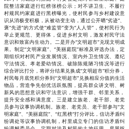
院整洁家庭进行红榜张榜公示；对不讲卫生、不履行
村规民约家庭进行黑榜曝光，使村民参与乡村建设意
识从消极变积极，从被动变主动，通过公开晒“劣迹”、
褒“先进”的方式使“难监管”变为“人人管”，使村民行为
举止更规范、更得体，促进乡村文明，激发村民守法
意识和致富内生动力。二是开办“文明超市”兑现文明成
果。制定“文明家庭”、“美丽庭院”标准及评选办法，定
期组织对村民产业发展情况、室内外卫生情况、遵纪
守法情况、孝老爱幼情况、破除陈规陋习情况等进行
综合评比打分，将评分结果兑换成“文明超市”积分券，
村民每月底凭积分券到“文明超市”兑换相应分值的生活
物品，营造争先创优活跃氛围，提高群众讲文明、树
新风的思想意识和守法意识，增强干群、邻里关系，
提升安全感和满意度。三是建立族老、老干部、老党
员参与议事协调机制。族老、老党员、老干部参与“文
明家庭”、“美丽庭院”、“红黑榜”打分评比，信访矛盾纠
纷调处等议事协调机制，村里成立专门的信访矛盾纠
纷调解委员会，定期对涉及村民的土地征用、房屋拆