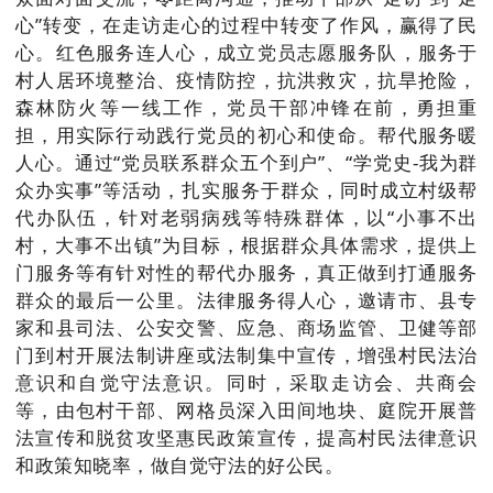
心”转变，在走访走心的过程中转变了作风，赢得了民
心。红色服务连人心，成立党员志愿服务队，服务于
村人居环境整治、疫情防控，抗洪救灾，抗旱抢险，
森林防火等一线工作，党员干部冲锋在前，勇担重
担，用实际行动践行党员的初心和使命。帮代服务暖
人心。通过“党员联系群众五个到户”、“学党史-我为群
众办实事”等活动，扎实服务于群众，同时成立村级帮
代办队伍，针对老弱病残等特殊群体，以“小事不出
村，大事不出镇”为目标，根据群众具体需求，提供上
门服务等有针对性的帮代办服务，真正做到打通服务
群众的最后一公里。法律服务得人心，邀请市、县专
家和县司法、公安交警、应急、商场监管、卫健等部
门到村开展法制讲座或法制集中宣传，增强村民法治
意识和自觉守法意识。同时，采取走访会、共商会
等，由包村干部、网格员深入田间地块、庭院开展普
法宣传和脱贫攻坚惠民政策宣传，提高村民法律意识
和政策知晓率，做自觉守法的好公民。