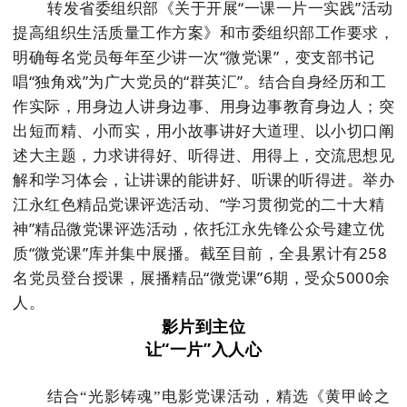
转发省委组织部《关于开展“一课一片一实践”活动
提高组织生活质量工作方案》和市委组织部工作要求，
明确每名党员每年至少讲一次“微党课”，变支部书记
唱“独角戏”为广大党员的“群英汇”。结合自身经历和工
作实际，用身边人讲身边事、用身边事教育身边人；突
出短而精、小而实，用小故事讲好大道理、以小切口阐
述大主题，力求讲得好、听得进、用得上，交流思想见
解和学习体会，让讲课的能讲好、听课的听得进。举办
江永红色精品党课评选活动、“学习贯彻党的二十大精
神”精品微党课评选活动，依托江永先锋公众号建立优
质“微党课”库并集中展播。截至目前，全县累计有258
名党员登台授课，展播精品“微党课”6期，受众5000余
人。
影片到主位
让“一片”入人心
结合“光影铸魂”电影党课活动，精选《黄甲岭之