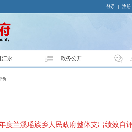
登录
|
注册
进江永
政务公开
评价
25年度兰溪瑶族乡人民政府整体支出绩效自