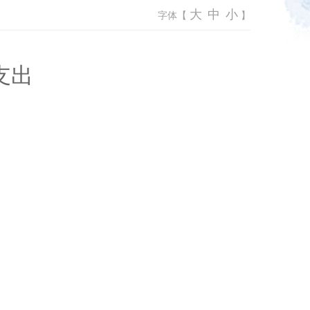
大
中
小
字体【
】
支出