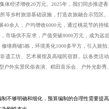
集体经济增收
20
万元。
2025
年，我们同步推进香
厕所等乡村旅游基础设施，打造农旅融合示范区。
展
40
余人，户均增收
6000
元，通过桃花节的持续
升，市场供不应求，产值突破
8000
万元，成为远近
，修缮商铺
5
栋，环境美化
1000
多平方，引入旅拍
、非遗工坊、艺术展馆及高端民宿群。以各类活动
型户外实景民俗表演、稻田音乐会、户外光影秀
编制不够明确和细化，预算编制的合理性需要提高