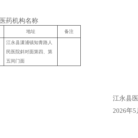
医药机构名称
地址
备注
江永县潇浦镇知青路人
民医院斜对面第四、第
五间门面
江永
县
202
6
年
5