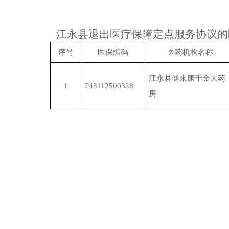
江永县退出
医疗保障定点服务协议的
序号
医保编码
医药机构名称
江永县健来康千金大药
1
P43112500328
房