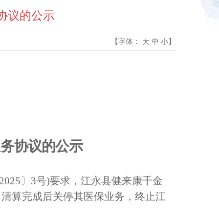
协议的公示
【字体：
大
中
小
】
服务协议的公示
202
5
〕
3号)要求，
江永县健来康千金
，
清算完成后
关停其医保业务，终止
江