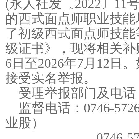
(永人
社发
〔
2022〕
的
西式面点师
职业技能
了初级
西式面点师
技能
级证书》，现将相关补
6
日至
2026年
7
月
12
日。
接受实名举报。
受理举报部门及电话
监督电话：
0746-
业股）
0746-5729