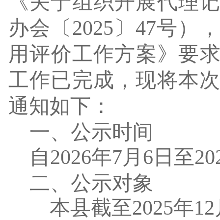
《关于组织开展代理
办会〔
2025
〕
47
号）
用评价工作方案》要
工作
已
完成
，
现将
本
通知如下：
一、公示时间
自
2026
年
7
月
6
日至
20
二、公示对象
本县截至
2025
年
12