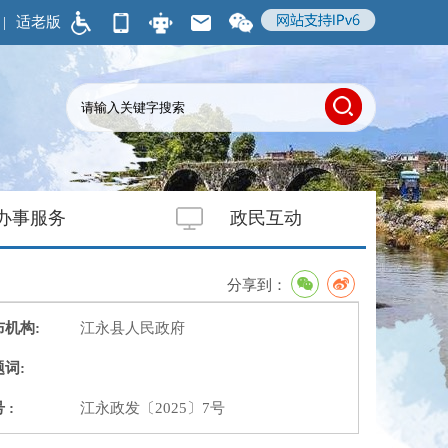
|
适老版
办事服务
政民互动
分享到：
布机构:
江永县人民政府
词:
 :
江永政发〔2025〕7号