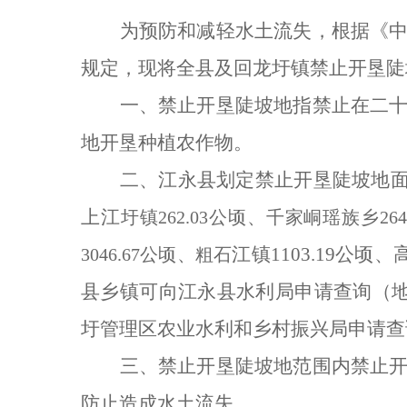
为预防和减轻水土流失，根据《
规定，现将全县
及回龙圩镇
禁止开垦陡
一、
禁止开垦陡坡地指禁止在二
地开垦种植农作物
。
二、江永县划定禁止开垦陡坡地
上江
圩镇
262.03公顷、千家峒瑶族乡26
江镇
1103.19公
3046.67公顷、粗石
县乡镇可向江永县水利局申请查询（地址：
圩管理区农业水利和乡村振兴局申请查询
三、
禁止开垦陡坡地范围内禁止
防止造成水土流失。