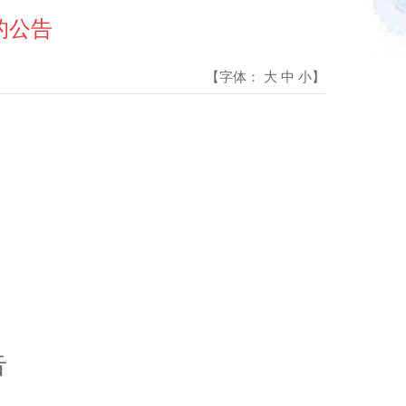
的公告
【字体：
大
中
小
】
告