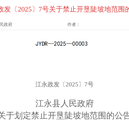
政发〔2025〕7号关于禁止开垦陡坡地范围
民政府
作者：
江永政发〔
20
25
〕
7
号
江永
县人民政府
关于
划定
禁止开垦陡坡地范围
的
公