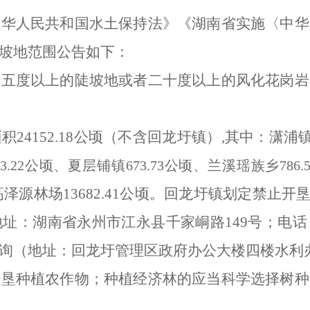
中华人民共和国水土保持法》《湖南省实施〈中华
坡地范围公告如下：
十五度以上的陡坡地或者二十度以上的风化花岗岩
面积
24152.18公顷（不含回龙圩镇）
,
其中：潇浦
43.22公顷、夏层铺镇673.73公顷、兰溪瑶族乡786
顷、高泽源林场13682.41公顷。回龙圩镇划定禁止
湖南省永州市江永县千家峒路149号；电话：07
（地址：回龙圩管理区政府办公大楼四楼水利办公室；
开垦种植农作物；种植经济林的应当科学选择树种