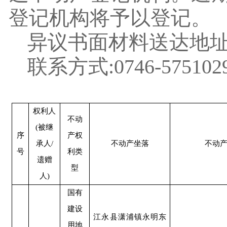
登记机构将予以登记。
异议书面材料送达地
联系方式
:0746-575102
权利人
不动
(被继
序
产权
承人/
不动产坐落
不动
号
利类
遗赠
型
人)
国有
建设
江永县潇浦镇永明东
用地