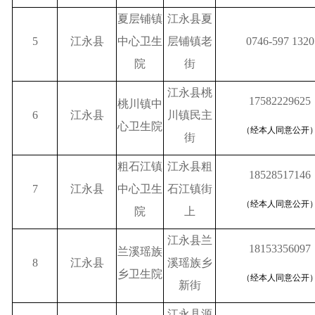
夏层铺镇
江永县夏
5
江永县
中心卫生
层铺镇老
0746-597 1320
院
街
江永县桃
17582229625
桃川镇中
6
江永县
川镇民主
心卫生院
（经本人同意公开
街
粗石江镇
江永县粗
18528517146
7
江永县
中心卫生
石江镇街
（经本人同意公开
院
上
江永县兰
18153356097
兰溪瑶族
8
江永县
溪瑶族乡
乡卫生院
（经本人同意公开
新街
江永县源