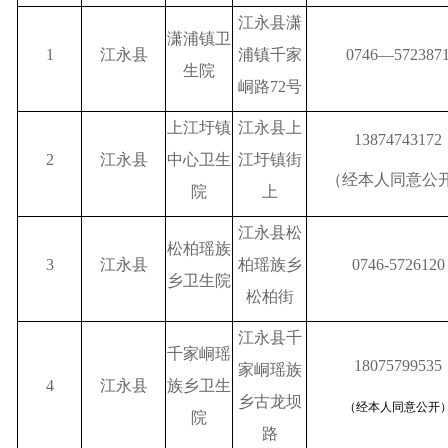
江永县潇
潇浦镇卫
1
江永县
浦镇千家
0746—572387
生院
峒路
72号
上江圩镇
江永县上
13874743172
2
江永县
中心卫生
江圩镇街
（经本人同意公
院
上
江永县松
松柏瑶族
3
江永县
柏瑶族乡
0746-5726120
乡卫生院
松柏街
江永县千
千家峒瑶
18075799535
家峒瑶族
4
江永县
族乡卫生
乡古龙坝
（经本人同意公开
院
路