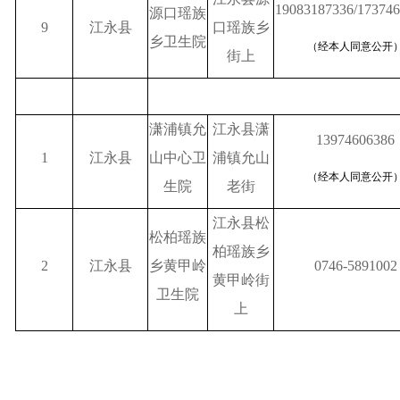
19083187336/17374
源口瑶族
9
江永县
口瑶族乡
乡卫生院
（经本人同意公开
街上
潇浦镇允
江永县潇
13974606386
1
江永县
山中心卫
浦镇允山
（经本人同意公开
生院
老街
江永县松
松柏瑶族
柏瑶族乡
2
江永县
乡黄甲岭
0746-5891002
黄甲岭街
卫生院
上