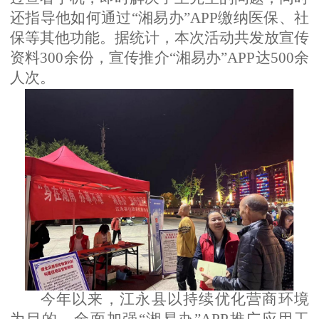
还指导他如何通过“湘易办”
APP
缴纳医保、社
保等其他功能。据统计，本次活动共发放宣传
资料
300
余份，宣传推介“湘易办”
APP
达
500
余
人次。
今年以来，江永
县
以
持续优化营商环境