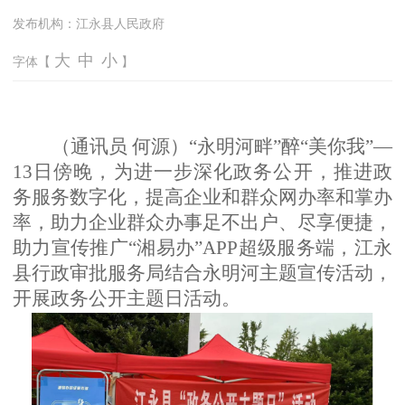
发布机构：
江永县人民政府
大
中
小
字体【
】
（
通讯员
何源
）
“
永明河畔
”
醉
“
美你我
”
—
13
日傍晚
，
为进一步深化政务公开，推进政
务服务数字化，提高企业和群众网办率和掌办
率，助力企业群众办事足不出户、尽享便捷，
助力宣传推广
“
湘易办
”
APP
超级服务端，江永
县
行政审批服务局结合
永明河主题宣传活动，
开展政务公开主题日活动。