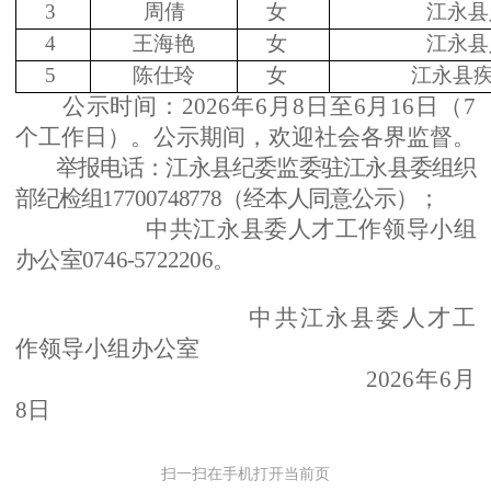
3
周倩
女
江永县
4
王海艳
女
江永县
5
陈仕玲
女
江永县
公示时间：
202
6
年
6
月
8
日至
6
月
16
日
（
7
个工作日）
。
公示期间，
欢迎社会各界监督。
举报
电话：
江永县
纪委监委驻
江永
县委组织
部纪检组
17700748778（经本人同意公示）；
中共江永县委人才工作领导小组
办公室
0746-5722206。
中共江永县委人才工
作领导小组办公室
2026年6月
8日
扫一扫在手机打开当前页