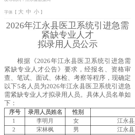
大
中
小
字体【
】
2026年
江永
县
医卫系统
引进
急需
紧缺专业人才
拟录用人员公示
根据《
2026年江永县医卫系统引进急需
紧缺专业人才公告》要求，经报名、资格审
查、笔试、面试、体检、考察等程序，现确定
以下5名人员为2026年江永县医卫系统引进急
需紧缺专业人才拟录用人员。具体人员名单如
下：
序号
录用人员姓名
性别
1
李明月
女
江永县
2
宋林枫
男
江永县