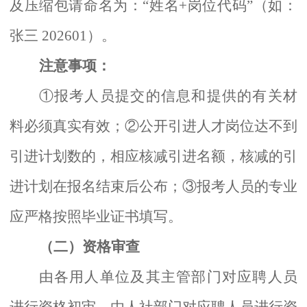
及压缩包请命名为：
“姓名+岗位代码”（如：
张三 202601）。
注意事项：
①报考人员提交的信息和提供的有关材
料必须真实有效；②公开引进人才岗位
达不到
引进计划数的，相应
核减
引进名额，
核减
的引
进
计划
在报名结束后公布
；
③
报考人员的专业
应严格按照毕业证书填写
。
（二）资格审查
由
各
用人单位
及其
主管部门对应聘人员
进行资格
初
审
，由人社部门对
应聘人员进行资