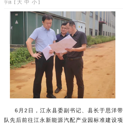
大
中
小
字体【
】
6
月
2
日，江永县委副书记、县长于思洋带
队先后前往江永新能源汽配产业园标准建设项