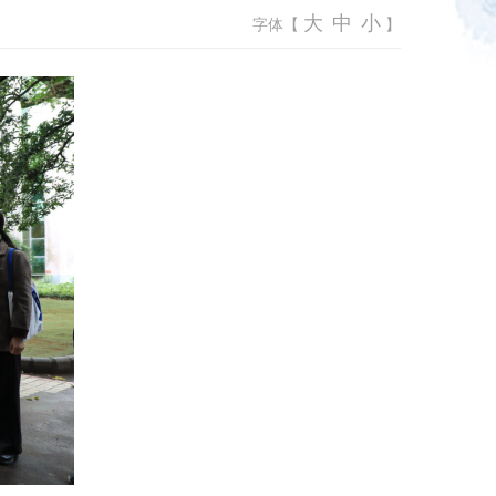
大
中
小
字体【
】