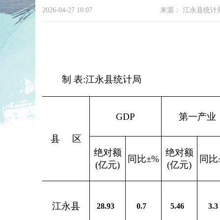
2026-04-27 10:07
来源：
江永县统计
制 表:江永县统计局
GDP
第一产业
县
区
绝对额
绝对额
同比±%
同比
(亿元)
(亿元)
江永县
28.93
0.7
5.46
3.3