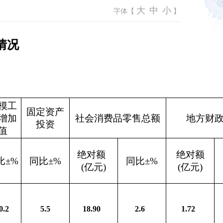
大
中
小
字体【
】
情况
模工
固定资产
增加
社会消费品零售总额
地方财
投资
值
绝对额
绝对额
比±%
同比±%
同比±%
(亿元)
(
亿元
)
0.2
5.5
18.90
2.6
1.72