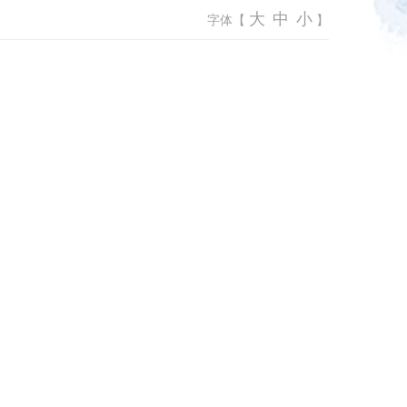
大
中
小
字体【
】