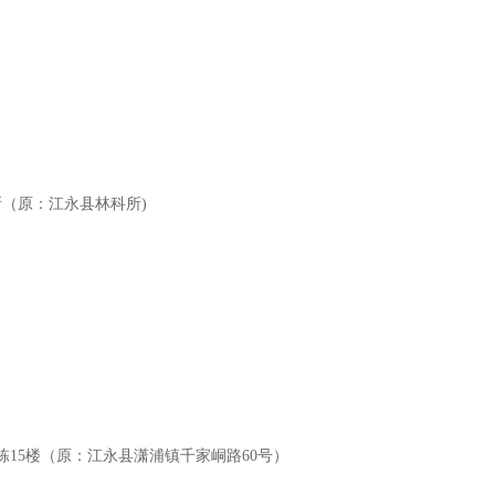
所（原：江永县林科所
)
3栋15楼（原：江永县潇浦镇千家峒路60号）