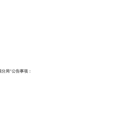
）
源分局”公告事项：
）
）