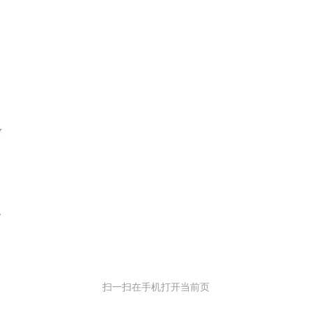
）
）
Y
L
扫一扫在手机打开当前页