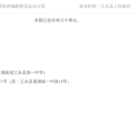
委机构编制委员会办公室
发布机构：
江永县人民政府
本期公告共有
25
个单位。
：湖南省江永县第一中学
)
121号（原：江永县潇浦镇一中路14号）
）