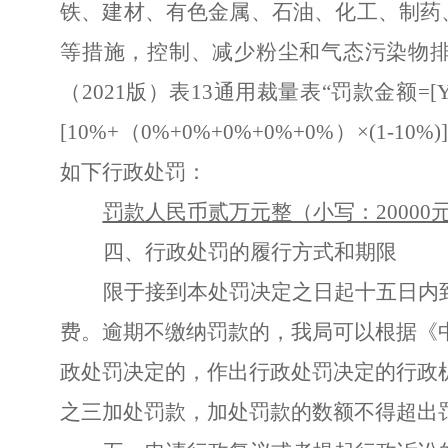
铁、建材、有色金属、石油、化工、制药
等措施，控制、减少粉尘和气态污染物排
（2
021
版）表
13
通用裁量表
“罚款金额=
[
[10%+
（
0%+0%+0%+0%+0%
）
×(
1-10%)]
如下行政处罚：
罚款人民币贰万元整（小写：
20000
四、行政处罚的履行方式和期限
限于接到本处罚决定之日起十五日内
费。逾期不缴纳罚款的，我局可以根据《
政处罚决定的，作出行政处罚决定的行政
之三加处罚款，加处罚款的数额不得超出