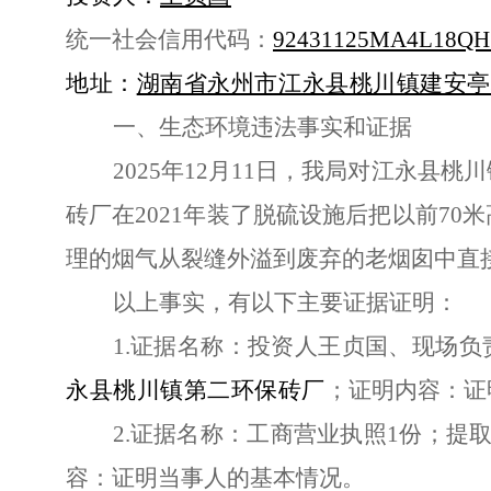
统一社会信用代码：
92431125MA4L18Q
地址：
湖南省永州市江永县桃川镇建安亭
一、生态环境违法事实和证据
2
025年
12
月
11
日，我局对江永县桃川
砖厂在
2
021
年装了脱硫设施后把以前
7
0
米
理的烟气从裂缝外溢到废弃的老烟囱中直
以上事实，有以下主要证据证明：
1.
证据名称：投资人王贞国、现场负
永县桃川镇第二环保砖厂
；
证明内容：证
2.
证据名称：工商营业执照
1份；提
容：证明当事人的基本情况。