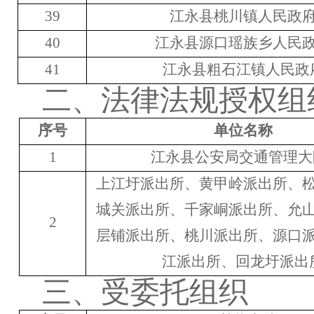
39
江永县桃川镇
人民政
40
江永县源口瑶族乡
人民
41
江永县粗石江镇
人民政
二、
法律法规授权组
序号
单位名称
1
江永县
公安局交通
管理大
上江圩派
出所、
黄甲岭
派出所、
城关
派出所、
千家峒
派出所、
允
2
层铺
派出所、
桃川
派出所、
源口
江
派出所
、
回龙圩派出
三、
受委托组织