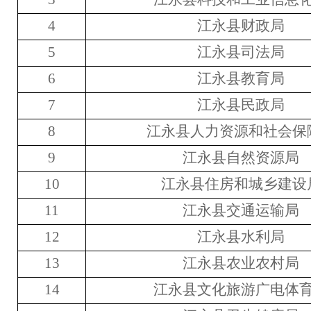
4
江永县
财政局
5
江永县
司法局
6
江永县
教育局
7
江永县
民政局
8
江永县
人力资源和社会保
9
江永县
自然资源局
10
江永县
住房和城乡建设
11
江永县
交通运输局
12
江永县
水利局
1
3
江永县
农业农村局
1
4
江永县
文化旅游广电体