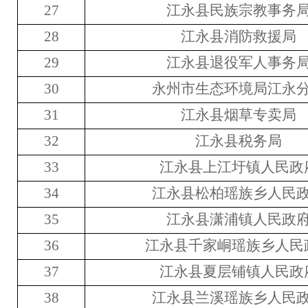
27
江永县
民族宗教事务
28
江永县消防救援
局
29
江永县退役军人事务
30
永州市生态环境局江永
31
江永县烟草专卖局
32
江永县税务局
33
江永县上江圩
镇人民政
34
江永县松柏瑶族乡
人民
35
江永县潇浦
镇人民政
36
江永县千家峒瑶族乡
人民
37
江永县夏层铺镇
人民政
38
江永县兰溪瑶族乡
人民