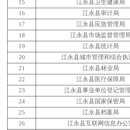
1
5
江永县
卫生健康局
16
江永县
审计局
17
江永县
应急管理局
18
江永县
市场监督管理
19
江永县
统计局
2
0
江永县城市管理和综合执
2
1
江永县林业局
22
江永县
医疗保障局
2
3
江永县事业单位登记管
2
4
江永县国家
保密局
2
5
江永县
档案局
26
江永县互联网信息办公