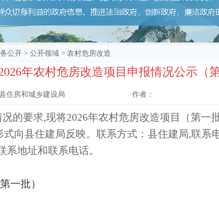
务公开
>
公开领域
>
农村危房改造
2026年农村危房改造项目申报情况公示（
县住房和城乡建设局
作者：
情况的
要求
,现将202
6
年农村
危
房改造项目
（第一
形式
向县
住建局
反映。
联系方式：县住建局
,
联系
联系地址和联系电话。
（第一批）