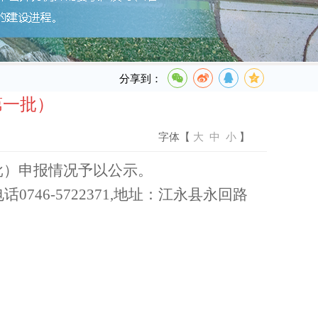
分享到：
第一批）
字体【
大
中
小
】
批）
申报情况予以公示。
电话
0746-5722371
,
地址：江永县永回路