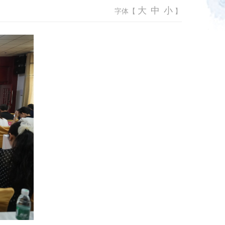
大
中
小
字体【
】