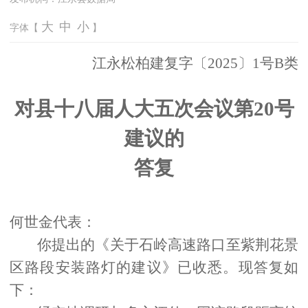
大
中
小
字体【
】
江永
松柏
建复字〔
20
2
5
〕
1
号
B
类
对县十八届人大
五
次会议第
20
号
建议的
答复
何世金
代表：
你
提出的《关于石岭高速路口至紫荆花景
区路段安装路灯的建议》已收悉。现答复如
下：