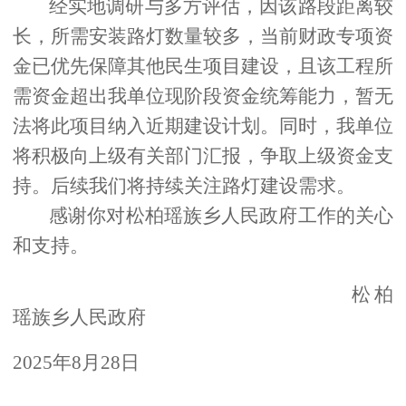
经实地调研与多方评估，因
该路段
距离较
长，所需安装路灯数量较多
，当前财政专项资
金已优先保障其他民生项目建设，且该工程所
需
资金
超出我单位现阶段资金统筹能力，暂无
法将此项目纳入近期建设计划。同时，
我
单位
将积极向上级有关部门汇报，争取上级
资金
支
持
。后续我们将持续关注
路灯
建设需求
。
感谢
你
对
松柏瑶族乡
人民政府工作的关心
和支持。
松柏
瑶族乡
人民政府
202
5
年
8
月
28
日