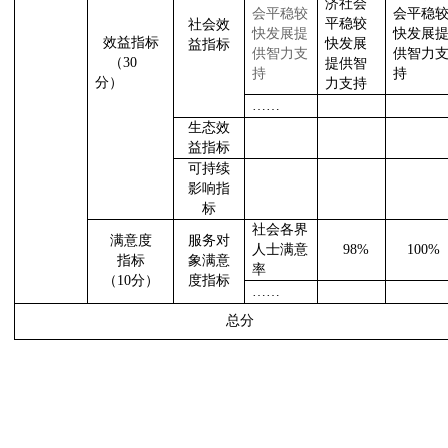
济社会
会平稳较
会平稳
平稳较
社会效
快发展提
快发展
效益指标
快发展
益指标
供智力支
供智力
（
30
提供智
持
持
分）
力支持
……
生态效
益指标
可持续
影响指
标
社会各界
满意度
服务对
人士满意
98%
100%
指标
象满意
率
（
10
分）
度指标
……
总分