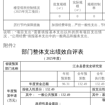
实际规
批复规模
规模控制
模
楼堂馆所控制情况
（
㎡
）
率
（
㎡
）
（
20
25
年完工项目）
0
0
0
厉行节约保障措施
加强经费审批，严控一般性支出，节
说明：
“
项目支出
”
需要填报基本支出以外的所有项目支出情
况，
“
公用经费
”
填报基本支出中的一般商品和服务支出。
附件
2
部门整体支出绩效自评表
（
2025
年度）
省级预算
江永县委党史研究室
部门名称
年初
全年预
全年
预算数
算数
执行数
年度资金总额
96.31
132.49
132.49
按收入性质分：
132.49
按支出
年度预
其中：
一般公共预算：
132.49
其中：
算申请
（万元）
政府性基金拨款：