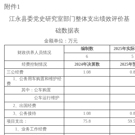
附件
1
江永县委党史研究室部门整体支出绩效评价基
础数据表
金额单位：万元
编制数
20
25
年实际
财政供养人员情况
6
5
经费控制情况
2024
年决算数
20
25
年
三公经费
1.08
0.
1
、公务用车购置和维护经
费
其中：公车购置
公车运行维护
2
、出国经费
3
、公务接待
1.08
0.
项目支出：
75.8
59.
1
、业务工作经费