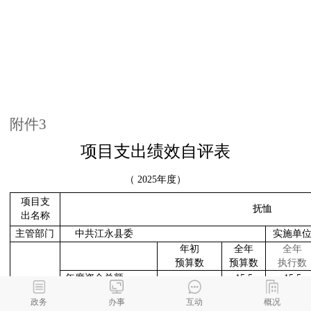
附件
3
项目支出绩效自评表
（
2025
年度）
项目支
抚恤
出名称
主管部门
中共江永县委
实施单
年初
全年
全年
预算数
预算数
执行数
年度资金总额
15.5
15.5
项目资金
其中：当年财政拨
15.5
15.5
政务
办事
互动
概况
（万元）
款