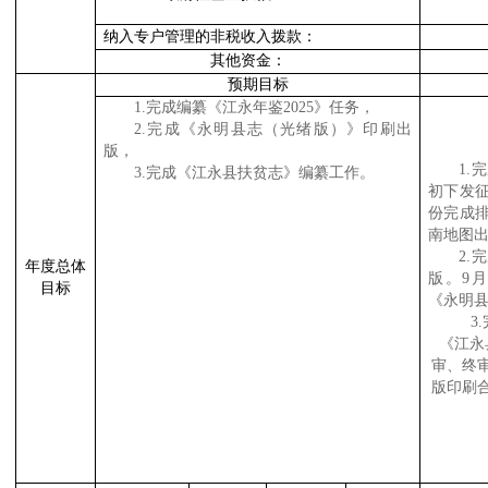
纳入专户管理的非税收入拨款：
其他资金：
预期目标
1.完成编纂《江永年鉴2025》任务，
2.完成《永明县志（光绪版）》印刷出
版，
1.
3.完成《江永县扶贫志》编纂工作。
初下发征
份完成排
南地图出
2
年度总体
版。9
目标
《永明县
3
《江永
审、终
版印刷