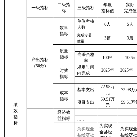
二级指
年度
实际
一级指标
三级指标
标
指标值
完成值
单位考核
6
人
5
人
人数
数量
指标
完成专著
3
篇
3
篇
数量
质量
专著合格
指标
100%
100%
产出指标
率
(50
分
)
规定时间
2025
年
2025
年
时效
内完成
指标
……
72.98
万
基本支出
72.98
万
成本
元
指标
59.51
万
项目支出
59.51
万
绩
元
效
经济效
指
益指标
……
标
为实现
为实现全
为实现
全县经
县经济社
县经济